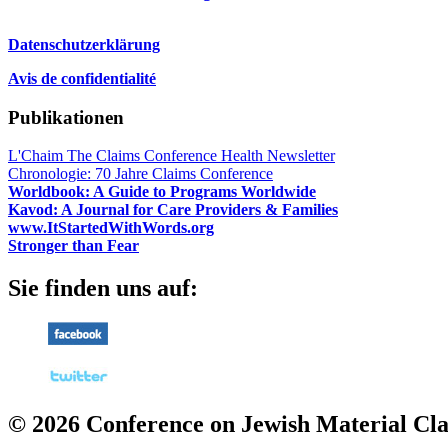
Datenschutzerklärung
Avis de confidentialité
Publikationen
L'Chaim The Claims Conference Health Newsletter
Chronologie: 70 Jahre Claims Conference
Worldbook: A Guide to Programs Worldwide
Kavod: A Journal for Care Providers & Families
www.ItStartedWithWords.org
Stronger than Fear
Sie finden uns auf:
© 2026 Conference on Jewish Material Cla