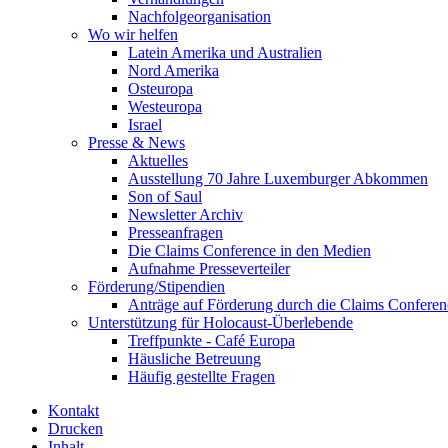
Nachfolgeorganisation
Wo wir helfen
Latein Amerika und Australien
Nord Amerika
Osteuropa
Westeuropa
Israel
Presse & News
Aktuelles
Ausstellung 70 Jahre Luxemburger Abkommen
Son of Saul
Newsletter Archiv
Presseanfragen
Die Claims Conference in den Medien
Aufnahme Presseverteiler
Förderung/Stipendien
Anträge auf Förderung durch die Claims Conferen
Unterstützung für Holocaust-Überlebende
Treffpunkte - Café Europa
Häusliche Betreuung
Häufig gestellte Fragen
Kontakt
Drucken
Inhalt