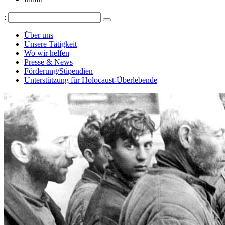
:
Über uns
Unsere Tätigkeit
Wo wir helfen
Presse & News
Förderung/Stipendien
Unterstützung für Holocaust-Überlebende