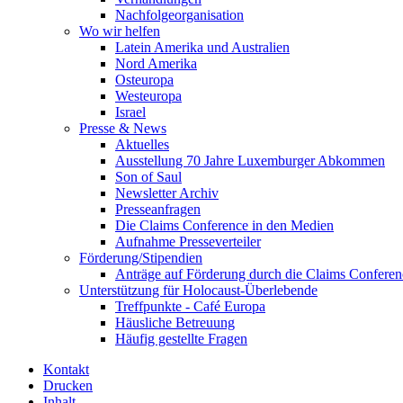
Nachfolgeorganisation
Wo wir helfen
Latein Amerika und Australien
Nord Amerika
Osteuropa
Westeuropa
Israel
Presse & News
Aktuelles
Ausstellung 70 Jahre Luxemburger Abkommen
Son of Saul
Newsletter Archiv
Presseanfragen
Die Claims Conference in den Medien
Aufnahme Presseverteiler
Förderung/Stipendien
Anträge auf Förderung durch die Claims Conferen
Unterstützung für Holocaust-Überlebende
Treffpunkte - Café Europa
Häusliche Betreuung
Häufig gestellte Fragen
Kontakt
Drucken
Inhalt