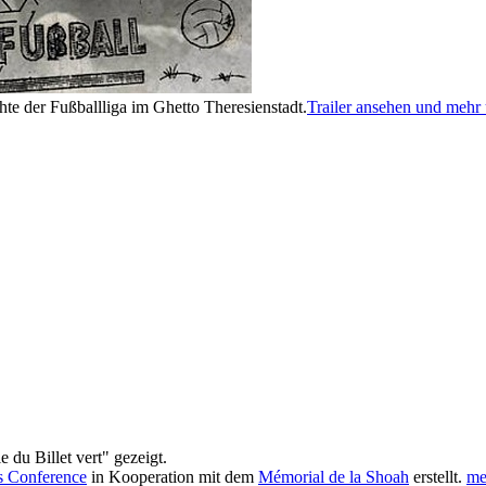
te der Fußballliga im Ghetto Theresienstadt.
Trailer ansehen und mehr
 du Billet vert" gezeigt.
s Conference
in Kooperation mit dem
Mémorial de la Shoah
erstellt.
me